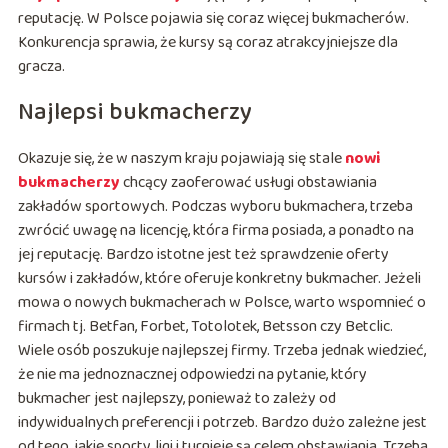
reputację. W Polsce pojawia się coraz więcej bukmacherów.
Konkurencja sprawia, że kursy są coraz atrakcyjniejsze dla
gracza.
Najlepsi bukmacherzy
Okazuje się, że w naszym kraju pojawiają się stale
nowi
bukmacherzy
chcący zaoferować usługi obstawiania
zakładów sportowych. Podczas wyboru bukmachera, trzeba
zwrócić uwagę na licencję, która firma posiada, a ponadto na
jej reputację. Bardzo istotne jest też sprawdzenie oferty
kursów i zakładów, które oferuje konkretny bukmacher. Jeżeli
mowa o nowych bukmacherach w Polsce, warto wspomnieć o
firmach tj. Betfan, Forbet, Totolotek, Betsson czy Betclic.
Wiele osób poszukuje najlepszej firmy. Trzeba jednak wiedzieć,
że nie ma jednoznacznej odpowiedzi na pytanie, który
bukmacher jest najlepszy, ponieważ to zależy od
indywidualnych preferencji i potrzeb. Bardzo dużo zależne jest
od tego, jakie sporty, ligi i turnieje są celem obstawiania. Trzeba