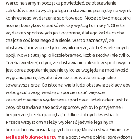
Warto na samym początku powiedzieć, że obstawianie
zakładów sportowych polega na stawianiu pieniędzy na wynik
konkretnego wydarzenia sportowego. Może to być mecz piłki
nożnej, koszykówki, siatkówki czy wyścig formuły 1. Oferta
wydarzeń sportowych jest ogromna, dlatego każda osoba
znajdzie coś idealnego dla siebie. Warto zaznaczyć, że
obstawiać można nie tylko wynik meczu, ale też wiele innych
opcji. Mowa tutaj np. o liczbie bramek, liczbie setów i nie tylko.
Trzeba wiedzieć o tym, że obstawianie zakładów sportowych
jest coraz popularniejsze nie tylko ze względu na możliwość
wygrania pieniędzy, ale również z powodu emocji, jakie
towarzyszą grze. Co istotne, wielu ludzi obstawia zakłady, aby
wzbogacić swoją wiedzę o sporcie i czuć większe
zaangażowanie w wydarzenia sportowe. Jeżeli celem jest to,
żeby obstawianie zakładów sportowych było przyjemne i
bezpieczne, trzeba pamiętać o kilku istotnych kwestiach.
Przede wszystkim należy wybierać jedynie legalnych
bukmacherów posiadających licencję Ministerstwa Finansów.
Najlepsi bukmacherzy
mają pozytywne opinie i sprawdzoną