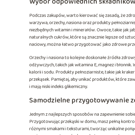
Wybór odpowiednich składnikó
Podczas zakupów, warto kierować się zasadą, że zdr
warzywa, orzechy, nasiona oraz produkty pełnoziarnist
niezbędnych witamin i minerałów. Owoce, takie jak ja
naturalnych cukrów, które są znacznie lepsze od szt
naciowy, można łatwo przygotować jako zdrowe przek
Orzechy i nasiona to kolejne doskonałe źródła zdrow
odżywczych, takich jak witamina E, magnez i błonnik.
kalorii i sodu. Produkty pełnoziarniste, takie jak kr
przekąsek. Pamiętaj, aby unikać produktów, które zawi
i mają niski indeks glikemiczny.
Samodzielne przygotowywanie z
Jednym z najlepszych sposobów na zapewnienie sobi
Przygotowując przekąski w domu, masz pełną kontrol
różnymi smakami i teksturami, tworząc unikalne połą