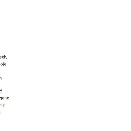
sek,
woje
h.
ać
egane
nie
t