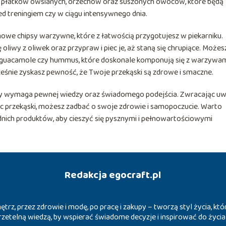
płatków owsianych, orzechów oraz suszonych owoców, które będą
ed treningiem czy w ciągu intensywnego dnia.
e chipsy warzywne, które z łatwością przygotujesz w piekarniku.
liwy z oliwek oraz przypraw i piec je, aż staną się chrupiące. Możes
k guacamole czy hummus, które doskonale komponują się z warzywam
ześnie zyskasz pewność, że Twoje przekąski są zdrowe i smaczne.
y wymaga pewnej wiedzy oraz świadomego podejścia. Zwracając u
jąc przekąski, możesz zadbać o swoje zdrowie i samopoczucie. Warto
ich produktów, aby cieszyć się pysznymi i pełnowartościowymi
Redakcja egocraft.pl
trz, przez zdrowie i modę, po pracę i zakupy – tworzą styl życia, k
ę rzetelną wiedzą, by wspierać świadome decyzje i inspirować do życ