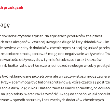
ch przekąsek
wagę
okładne czytanie etykiet. Na etykietach produktów znajdziesz
ch oraz alergenów. Zwracaj uwagę na długość listy składników – im
 nie zawiera zbędnych dodatków chemicznych. Staraj się unikać przeką
y wzmacniacze smaku, ponieważ mogą one negatywnie wpływać na T
 wartości odżywczych, w tym ilości cukru, soli oraz tłuszczów
nik, białko i zdrowe tłuszcze, a jednocześnie ubogie w cukry prostyc
gą być reklamowane jako zdrowe, ale w rzeczywistości mogą zawier
. Przykładem mogą być batoniki proteinowe, które często są postrz
 sobie dużą ilość cukru. Dlatego zawsze warto sprawdzić, co dokład
 na jego zakup. Warto także zwrócić uwagę na sposób, w jaki produk
rzane w sposób naturalny i bez zbędnych dodatków chemicznych.