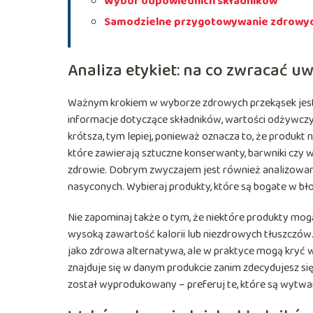
Wybór odpowiednich składników
Samodzielne przygotowywanie zdrowy
Analiza etykiet: na co zwracać u
Ważnym krokiem w wyborze zdrowych przekąsek jest d
informacje dotyczące składników, wartości odżywczy
krótsza, tym lepiej, ponieważ oznacza to, że produkt
które zawierają sztuczne konserwanty, barwniki cz
zdrowie. Dobrym zwyczajem jest również analizowanie
nasyconych. Wybieraj produkty, które są bogate w błon
Nie zapominaj także o tym, że niektóre produkty mo
wysoką zawartość kalorii lub niezdrowych tłuszczów
jako zdrowa alternatywa, ale w praktyce mogą kryć w
znajduje się w danym produkcie zanim zdecydujesz się
został wyprodukowany – preferuj te, które są wytwa