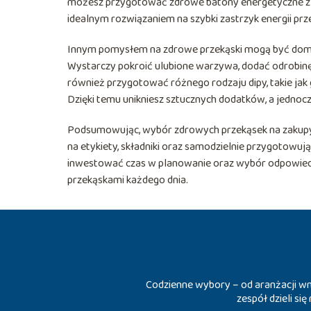
możesz przygotować zdrowe batony energetyczne z 
idealnym rozwiązaniem na szybki zastrzyk energii prz
Innym pomysłem na zdrowe przekąski mogą być domow
Wystarczy pokroić ulubione warzywa, dodać odrobinę o
również przygotować różnego rodzaju dipy, takie ja
Dzięki temu unikniesz sztucznych dodatków, a jednoc
Podsumowując, wybór zdrowych przekąsek na zakup
na etykiety, składniki oraz samodzielnie przygotowu
inwestować czas w planowanie oraz wybór odpowiedn
przekąskami każdego dnia.
Codzienne wybory – od aranżacji wnę
zespół dzieli si