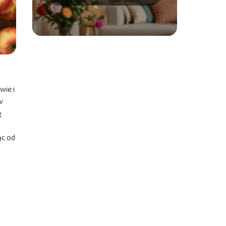
wie i
w
ę
ąc od