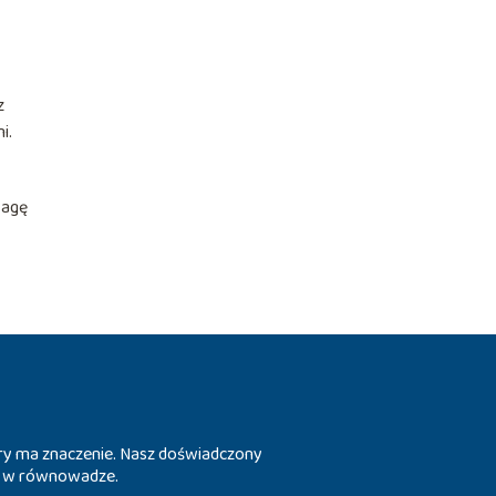
z
i.
wagę
tóry ma znaczenie. Nasz doświadczony
ia w równowadze.