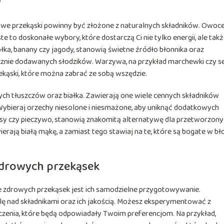
w
owe przekąski powinny być złożone z naturalnych składników. Owoce
e to doskonałe wybory, które dostarczą Ci nie tylko energii, ale tak
błka, banany czy jagody, stanowią świetne źródło błonnika oraz
ucznie dodawanych słodzików. Warzywa, na przykład marchewki czy s
ąski, które można zabrać ze sobą wszędzie.
ych tłuszczów oraz białka. Zawierają one wiele cennych składników
 Wybieraj orzechy niesolone i niesmażone, aby uniknąć dodatkowych
akersy czy pieczywo, stanowią znakomitą alternatywę dla przetworzon
erają białą mąkę, a zamiast tego stawiaj na te, które są bogate w bł
drowych przekąsek
e zdrowych przekąsek jest ich samodzielne przygotowywanie.
ę nad składnikami oraz ich jakością. Możesz eksperymentować z
czenia, które będą odpowiadały Twoim preferencjom. Na przykład,