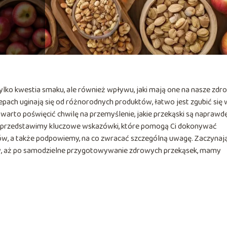
ko kwestia smaku, ale również wpływu, jaki mają one na nasze zdro
lepach uginają się od różnorodnych produktów, łatwo jest zgubić się 
arto poświęcić chwilę na przemyślenie, jakie przekąski są naprawd
e przedstawimy kluczowe wskazówki, które pomogą Ci dokonywać
 a także podpowiemy, na co zwracać szczególną uwagę. Zaczynaj
ków, aż po samodzielne przygotowywanie zdrowych przekąsek, mamy