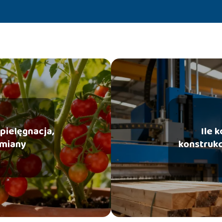
pielęgnacja,
Ile 
dmiany
konstrukc