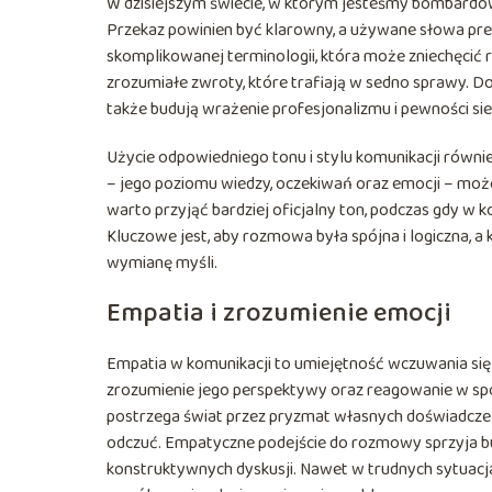
W dzisiejszym świecie, w którym jesteśmy bombardowa
Przekaz powinien być klarowny, a używane słowa pre
skomplikowanej terminologii, która może zniechęcić 
zrozumiałe zwroty, które trafiają w sedno sprawy. D
także budują wrażenie profesjonalizmu i pewności sie
Użycie odpowiedniego tonu i stylu komunikacji rów
– jego poziomu wiedzy, oczekiwań oraz emocji – mo
warto przyjąć bardziej oficjalny ton, podczas gdy w
Kluczowe jest, aby rozmowa była spójna i logiczna, a
wymianę myśli.
Empatia i zrozumienie emocji
Empatia w komunikacji to umiejętność wczuwania się
zrozumienie jego perspektywy oraz reagowanie w spos
postrzega świat przez pryzmat własnych doświadczeń
odczuć. Empatyczne podejście do rozmowy sprzyja bud
konstruktywnych dyskusji. Nawet w trudnych sytuacjac