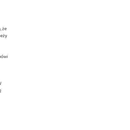
, że
leży
mówi
W
ę