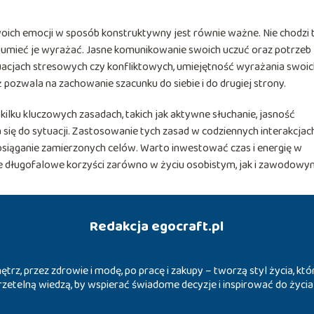
oich emocji w sposób konstruktywny jest równie ważne. Nie chodzi 
by umieć je wyrażać. Jasne komunikowanie swoich uczuć oraz potrzeb
ytuacjach stresowych czy konfliktowych, umiejętność wyrażania swoi
pozwala na zachowanie szacunku do siebie i do drugiej strony.
ilku kluczowych zasadach, takich jak aktywne słuchanie, jasność
ię do sytuacji. Zastosowanie tych zasad w codziennych interakcjac
osiąganie zamierzonych celów. Warto inwestować czas i energię w
ne długofalowe korzyści zarówno w życiu osobistym, jak i zawodowy
Redakcja egocraft.pl
trz, przez zdrowie i modę, po pracę i zakupy – tworzą styl życia, k
ę rzetelną wiedzą, by wspierać świadome decyzje i inspirować do życ