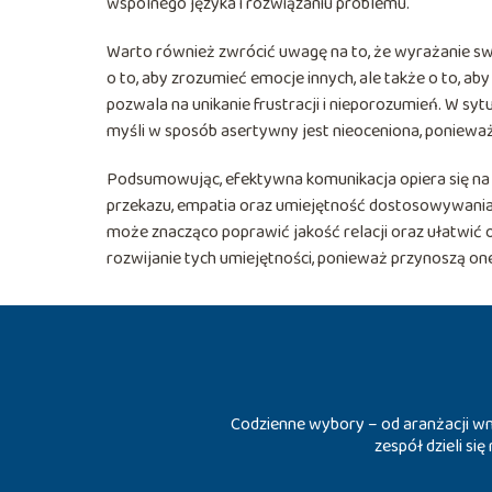
wspólnego języka i rozwiązaniu problemu.
Warto również zwrócić uwagę na to, że wyrażanie sw
o to, aby zrozumieć emocje innych, ale także o to, a
pozwala na unikanie frustracji i nieporozumień. W s
myśli w sposób asertywny jest nieoceniona, ponieważ 
Podsumowując, efektywna komunikacja opiera się na k
przekazu, empatia oraz umiejętność dostosowywania s
może znacząco poprawić jakość relacji oraz ułatwić 
rozwijanie tych umiejętności, ponieważ przynoszą o
Codzienne wybory – od aranżacji wnę
zespół dzieli si