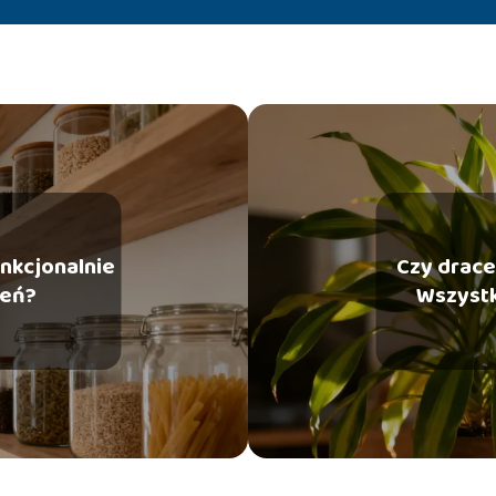
unkcjonalnie
Czy drace
zeń?
Wszystk