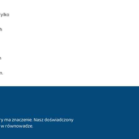
tylko
ch
h
m.
tóry ma znaczenie. Nasz doświadczony
ia w równowadze.