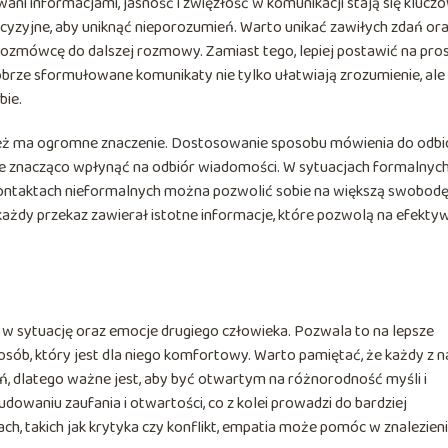
ni informacjami, jasność i zwięzłość w komunikacji stają się klucz
cyzyjne, aby uniknąć nieporozumień. Warto unikać zawiłych zdań or
rozmówcę do dalszej rozmowy. Zamiast tego, lepiej postawić na pros
obrze sformułowane komunikaty nie tylko ułatwiają zrozumienie, ale
bie.
nież ma ogromne znaczenie. Dostosowanie sposobu mówienia do odbi
że znacząco wpłynąć na odbiór wiadomości. W sytuacjach formalnyc
 kontaktach nieformalnych można pozwolić sobie na większą swobodę
 każdy przekaz zawierał istotne informacje, które pozwolą na efekty
 w sytuację oraz emocje drugiego człowieka. Pozwala to na lepsze
ób, który jest dla niego komfortowy. Warto pamiętać, że każdy z n
, dlatego ważne jest, aby być otwartym na różnorodność myśli i
owaniu zaufania i otwartości, co z kolei prowadzi do bardziej
h, takich jak krytyka czy konflikt, empatia może pomóc w znalezien