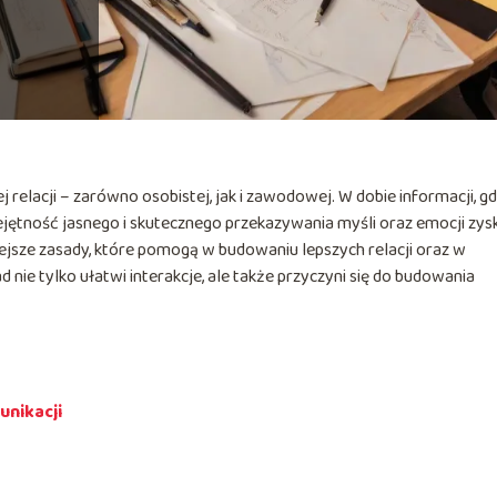
elacji – zarówno osobistej, jak i zawodowej. W dobie informacji, gd
ętność jasnego i skutecznego przekazywania myśli oraz emocji zys
ejsze zasady, które pomogą w budowaniu lepszych relacji oraz w
nie tylko ułatwi interakcje, ale także przyczyni się do budowania
nikacji