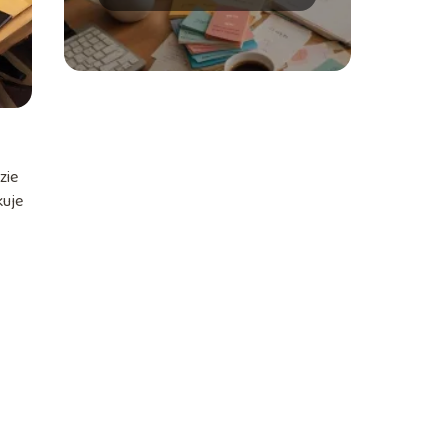
metody nauki języków
obcych?
zie
kuje