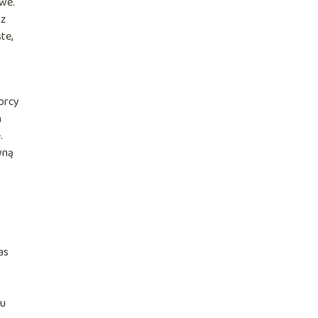
owe.
az
te,
orcy
h
.
wną
as
iu