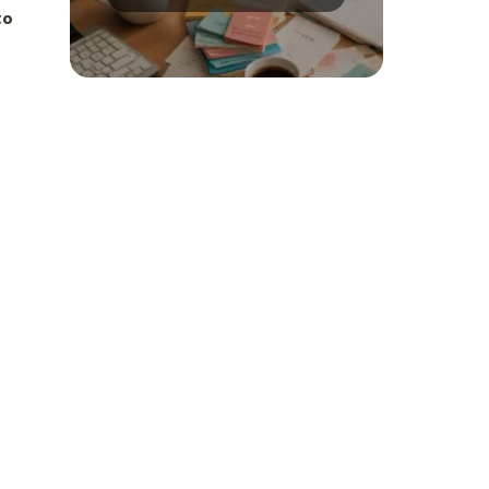
metody nauki języków
to
obcych?