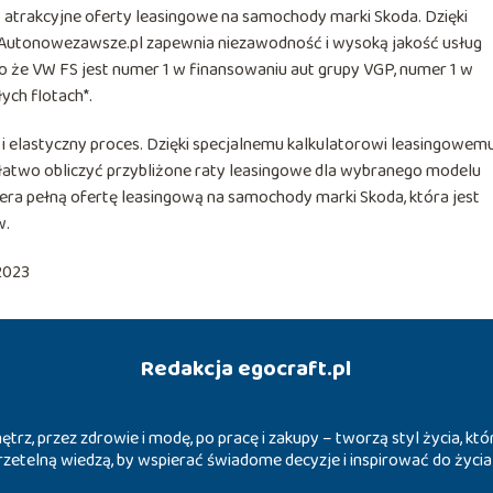
 atrakcyjne oferty leasingowe na samochody marki Skoda. Dzięki
, Autonowezawsze.pl zapewnia niezawodność i wysoką jakość usług
 że VW FS jest numer 1 w finansowaniu aut grupy VGP, numer 1 w
ch flotach*.
 elastyczny proces. Dzięki specjalnemu kalkulatorowi leasingowem
atwo obliczyć przybliżone raty leasingowe dla wybranego modelu
a pełną ofertę leasingową na samochody marki Skoda, która jest
w.
2023
Redakcja egocraft.pl
trz, przez zdrowie i modę, po pracę i zakupy – tworzą styl życia, k
ę rzetelną wiedzą, by wspierać świadome decyzje i inspirować do życ