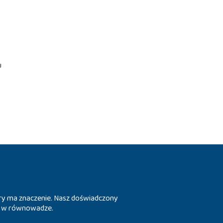
u
tóry ma znaczenie. Nasz doświadczony
ia w równowadze.