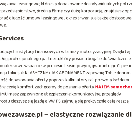
związania leasingowe, które są dopasowane do indywidualnych potrz
 przedsiębiorstwo, średnią firmę czy dużą korporację, znajdziesz opc
brać długość umowy leasingowej, okres trwania, a także dostosowa
owe.
Services
iodących instytucji finansowych w branży motoryzacyjnej. Dzięki tej
sług profesjonalnego partnera, który posiada bogate doświadczenie
mpleksowe wsparcie w procesie leasingowym, gwarantując Ci pełn
singu takie jak KLASYCZNY i JAK ABONAMENT zapewnią Tobie dobrani
ość dopasowania oferty poprzez kalkulatory rat pozwolą każdemu
tóre cenią komfort zachęcamy do poznania oferty
NAJEM samocho
AJMU masz zapewnione ubezpieczenie komunikacyjne, przeglądy
ostu cieszysz się jazdą a VW FS zajmują się praktycznie całą resztą.
wezawsze.pl – elastyczne rozwiązanie d