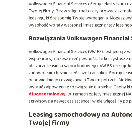
Volkswagen Financial Services oferuje elastyczne ro
Twojej firmy. Bez względu na to, czy prowadzisz małe
leasingu, które spełnią Twoje wymagania. Możesz wy
wysokość wpłaty wstępnej i miesięczne raty leasing
Rozwiązania Volkswagen Financial 
Volkswagen Financial Services (VW FS), jest jedną z w
współpracy, możesz mieć pewność, że korzystasz z u
obszarze leasingu samochodowego. VW FS oferuje ko
zadowolenie i bezpieczeństwo transakcji. Formy lea
odpowiedniego rozwiązania o Twoim potrzeb. Możliw
wybrać odpowiednie rozwiązanie dla siebie. Osoby k
długoterminowy
. W ramach opłaty miesięcznej N
serwisowe a nawet assisstance i wiele więcej. Ty po pr
Leasing samochodowy na Autono
Twojej firmy