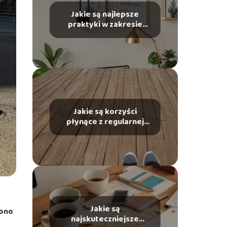
Jakie są najlepsze
praktyki w zakresie
budowania marki
osobistej?
Jakie są korzyści
płynące z regularnej
aktywności fizycznej?
Jakie są
 ono
najskuteczniejsze