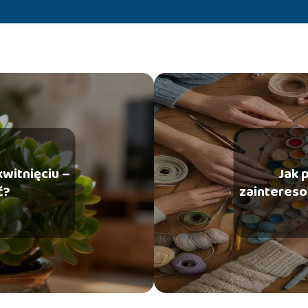
witnięciu –
Jak 
ć?
zaintereso