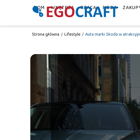
DOM
WNĘTRZA
PRACA
MODA
ZAKUP
Strona główna
/
Lifestyle
/
Auta marki Skoda w atrakcyj