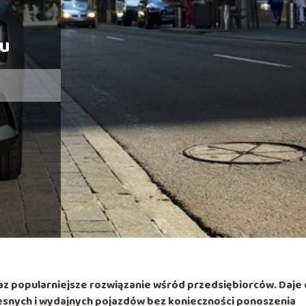
gu
z popularniejsze rozwiązanie wśród przedsiębiorców. Daje
esnych i wydajnych pojazdów bez konieczności ponoszenia