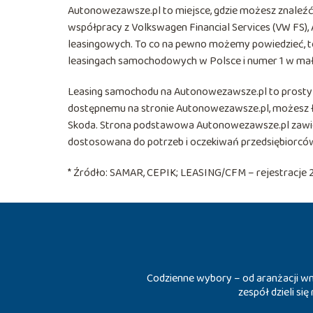
Autonowezawsze.pl to miejsce, gdzie możesz znaleźć
współpracy z Volkswagen Financial Services (VW FS)
leasingowych. To co na pewno możemy powiedzieć, to
leasingach samochodowych w Polsce i numer 1 w mały
Leasing samochodu na Autonowezawsze.pl to prosty i
dostępnemu na stronie Autonowezawsze.pl, możesz ł
Skoda. Strona podstawowa Autonowezawsze.pl zawier
dostosowana do potrzeb i oczekiwań przedsiębiorcó
* Źródło: SAMAR, CEPIK; LEASING/CFM – rejestracje 
Codzienne wybory – od aranżacji wnę
zespół dzieli si